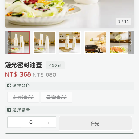
1
/
11
避光密封油壺
460ml
NT$
368
NT$
680
選擇顏色
芽黃
豆綠
選擇數量
-
+
售完