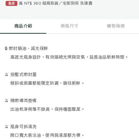
滿 NT$ 360 超商取貨／宅配到府 免運費
全店
商品介紹
規格尺寸
購物指南
🔒
密封鎖油、減光保鮮
高遮光瓶身設計，有效隔絕光照與空氣，延長油品新鮮時間。
🫒
按壓式密封蓋
傾斜或倒置都能穩定防漏，鎖住新鮮。
🫒
精密導流壺嘴
出油乾淨俐落不掛滴，保持檯面整潔。
🫒
瓶身可拆清洗
開口寬大易注油，使用與清潔都方便。