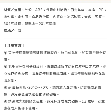
材質／
壺蓋、外殼－ABS；升降密封結構、固定基座、底座－PP；
密封塞、密封圈－食品級矽膠；內瓶身－鈉鈣玻璃；壺嘴、彈簧－
白/米
紅
黃/棕
綠
其它
304不鏽鋼；配重塊－201不鏽鋼
產地／
中國
｜注意事項｜
喵
汪
熊
好好食
抱豹
◉ 首次使用前請確認玻璃瓶無裂痕、缺口或鬆動，如有異常請勿使
用。
◉ 瓶身與外殼可分離設計，拆卸時請依序旋開底座與固定基座，小
🍳
🔪
🪏
🧂
🧁
心操作避免滑落；清洗時使用軟布或海綿，請勿使用鋼絲絨與強效
鍋類
刀類
鏟/勺/夾
分儲/保鮮
計量/烘焙
清潔劑。
◉ 耐溫範圍為 -20°C～70°C，請勿放入洗碗機、烘碗機或消毒
🥣
🧼
櫃，避免高低溫快速變化導致破裂。
備料小助手
清潔小幫手
◉ 請遠離火源與陽光直射，避免摔落或強力碰撞。12 歲以下孩童
應在成人指導下使用。