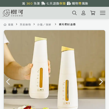
滿 
360
 免運 
七天退換
保證
購物
零
風險
全館
優惠
中
1~3天
到貨
避光密封油壺
首頁
烹飪器物
分儲／保鮮