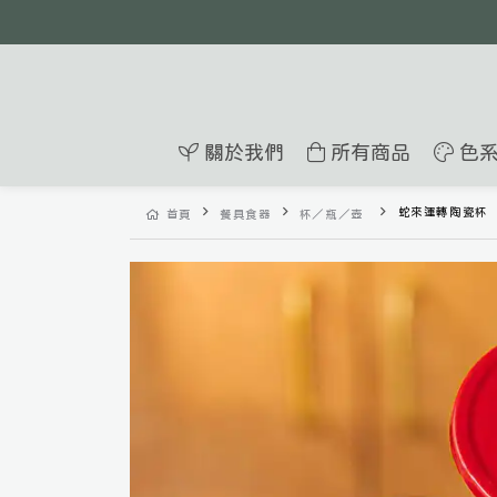
關於我們
所有商品
色系
蛇來運轉陶瓷杯
首頁
餐具食器
杯／瓶／壺