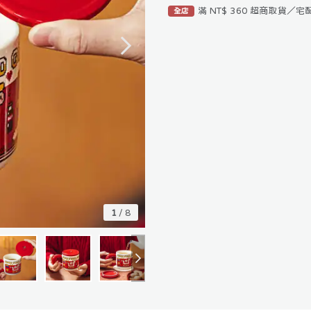
滿 NT$ 360 超商取貨／
全店
1
/
8