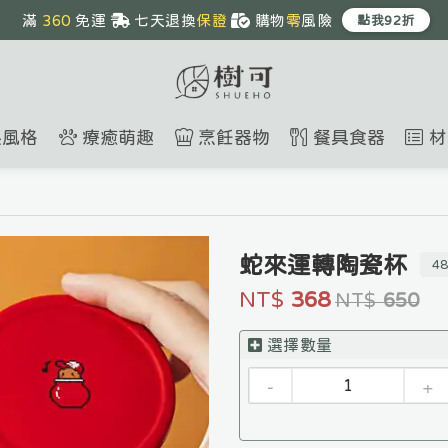
滿 
360
 免運 
七天退換
保證
購物
零
風險
點我92折
周末
優惠
中
1~3天
到貨
風格
療癒萌趣
烹飪器物
餐具食器
材
蛇來運轉陶瓷杯
48
NT$
368
NT$
650
選擇數量
-
+