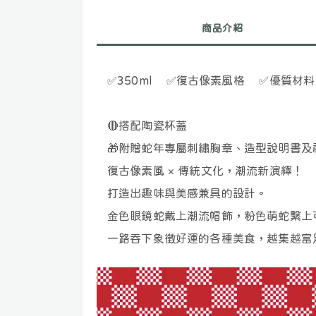
商品介紹
✅
350ml
✅
復古像素風格
✅
優質材
🔴
搭配陶瓷杯蓋
🎁
附贈蛇年專屬刺繡胸章、造型說明書及
復古像素風 × 傳統文化，潮流新演繹！
打造出趣味與美感兼具的設計。
金色眼鏡蛇戴上潮流帽飾，粉色萌蛇繫上
一路吞下象徵好運的各種美食，越集越富