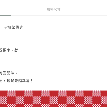
規格尺寸
料
✅
細節講究
祝福小卡
🎁
可愛配件，
足，越喝吃越幸運！