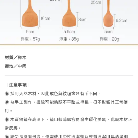
白/米
紅
黃/棕
綠
其它
喵
汪
熊
好好食
抱豹
材質／
櫸木
產地／
中國
🍳
🔪
🪏
🧂
🧁
｜注意事項｜
◉ 採用天然木材，因此成色與紋理會各有所不同。
鍋類
刀類
鏟/勺/夾
分儲/保鮮
計量/烘焙
◉ 為手工製作，邊緣可能略顯不平整或毛糙，但不影響其正常使
🥣
🧼
用。
備料小助手
清潔小幫手
◉ 木質鍋鏟在高溫下，鏟口較薄處容易發生碳化變黑，此屬木材正
常反應。
◉ 請勿長時間浸泡，僅需使用中性清潔劑及軟質清潔用具清潔即