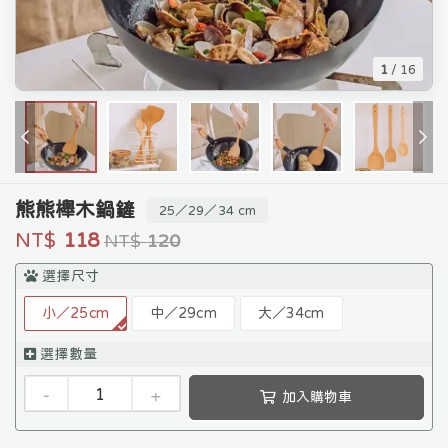
1
/
16
熊熊櫸木鍋鏟
25／29／34 cm
NT$
118
NT$
120
選擇尺寸
小／25cm
中／29cm
大／34cm
選擇數量
-
+
加入購物車