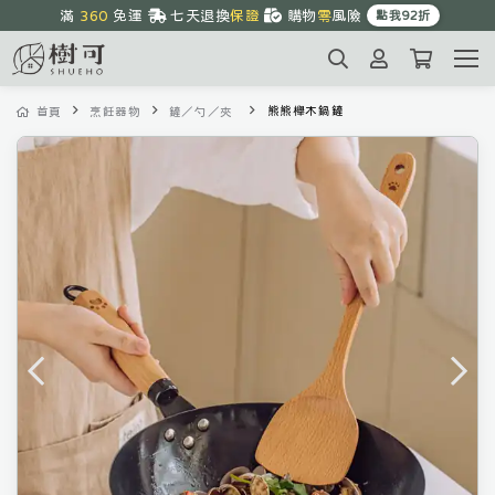
滿 
360
 免運 
七天退換
保證
購物
零
風險
點我92折
周末
優惠
中
1~3天
到貨
熊熊櫸木鍋鏟
首頁
烹飪器物
鏟／勺／夾