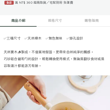
滿 NT$ 360 超商取貨／宅配到府 免運費
全店
商品介紹
規格尺寸
購物指南
✅
三種尺寸
✅
天然櫸木
✅
無色無味
✅
掛孔設計
天然實木
🪵
製成，不僅質地堅固，更帶來自然純淨的觸感。
巧妙結合鏟和勺的設計，輕鬆轉換使用模式，無論是翻炒食材或是
舀取湯汁都能游刃有餘。