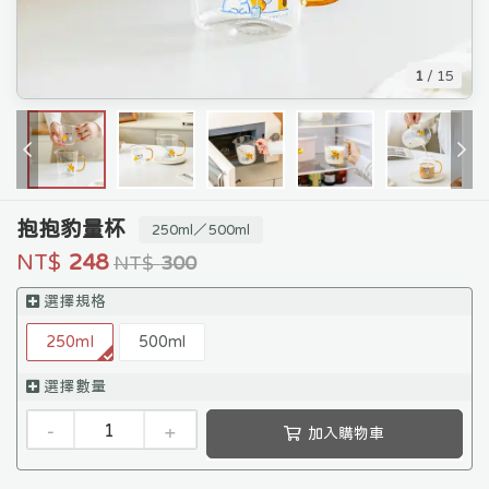
1
/
15
抱抱豹量杯
250ml／500ml
NT$
248
NT$
300
選擇規格
250ml
500ml
選擇數量
-
+
加入購物車