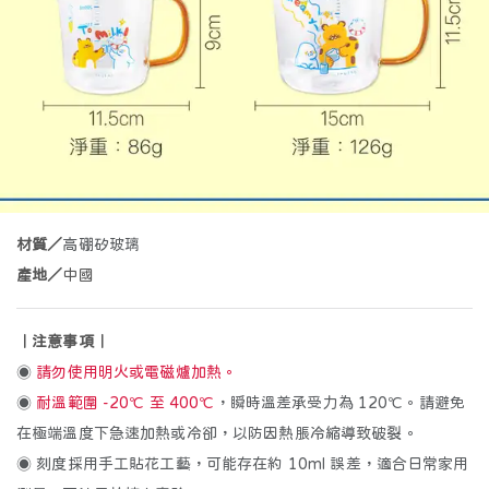
白/米
紅
黃/棕
綠
其它
材質／
高硼矽玻璃
喵
汪
熊
好好食
抱豹
產地／
中國
｜注意事項｜
🍳
🔪
🪏
🧂
🧁
◉
請勿使用明火或電磁爐加熱。
◉
耐溫範圍 -20℃ 至 400℃
，瞬時溫差承受力為 120℃。請避免
鍋類
刀類
鏟/勺/夾
分儲/保鮮
計量/烘焙
在極端溫度下急速加熱或冷卻，以防因熱脹冷縮導致破裂。
🥣
🧼
◉ 刻度採用手工貼花工藝，可能存在約 10ml 誤差，適合日常家用
備料小助手
清潔小幫手