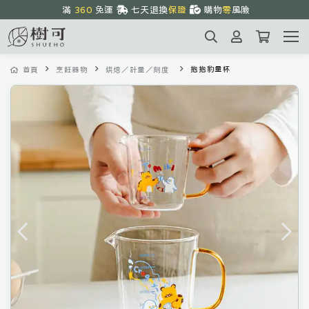
滿 
360
 免運 
七天退換
保證
購物
零
風險
全館
優惠
中
1~3天
到貨
抱抱豹量杯
首頁
烹飪器物
烘焙／計量／刻度