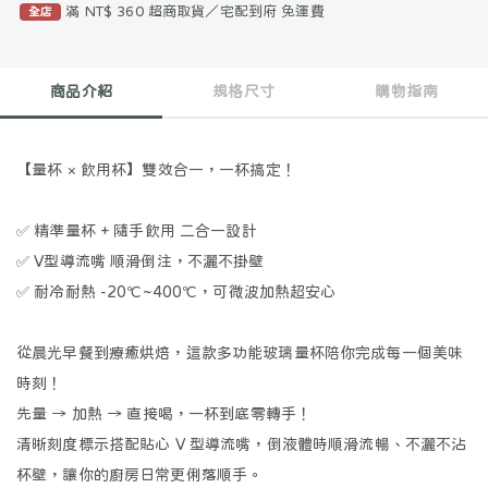
滿 NT$ 360 超商取貨／宅配到府 免運費
全店
商品介紹
規格尺寸
購物指南
【量杯 × 飲用杯】雙效合一，一杯搞定！
✅
精準量杯 + 隨手飲用 二合一設計
✅
V型導流嘴 順滑倒注，不灑不掛壁
✅
耐冷耐熱 -20℃~400℃，可微波加熱超安心
從晨光早餐到療癒烘焙，這款多功能玻璃量杯陪你完成每一個美味
時刻！
先量 → 加熱 → 直接喝，一杯到底零轉手！
清晰刻度標示搭配貼心 V 型導流嘴，倒液體時順滑流暢、不灑不沾
杯壁，讓你的廚房日常更俐落順手。