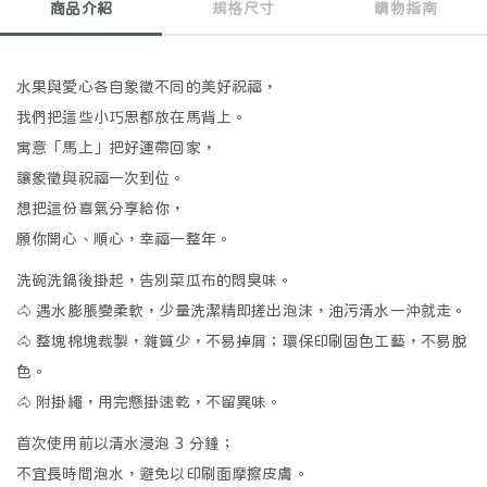
商品介紹
規格尺寸
購物指南
水果與愛心各自象徵不同的美好祝福，
我們把這些小巧思都放在馬背上。
寓意「馬上」把好運帶回家，
讓象徵與祝福一次到位。
想把這份喜氣分享給你，
願你開心、順心，幸福一整年。
洗碗洗鍋後掛起，告別菜瓜布的悶臭味。
🐴
遇水膨脹變柔軟，少量洗潔精即搓出泡沫，油污清水一沖就走。
🐴
整塊棉塊裁製，雜質少，不易掉屑；環保印刷固色工藝，不易脫
色。
🐴
附掛繩，用完懸掛速乾，不留異味。
首次使用前以清水浸泡 3 分鐘；
不宜長時間泡水，避免以印刷面摩擦皮膚。