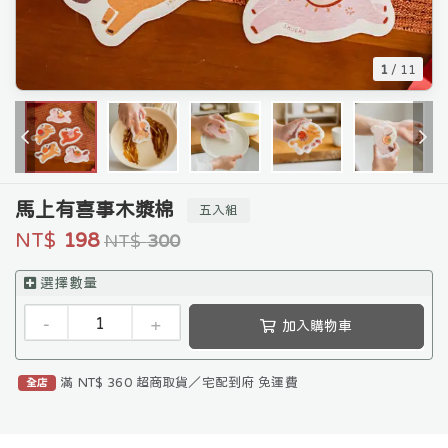
1
/
11
馬上有喜事木漿棉
五入組
NT$
198
NT$
300
選擇數量
-
+
加入購物車
滿 NT$ 360 超商取貨／宅配到府 免運費
全店