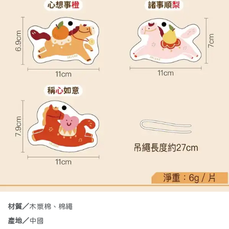
白/米
紅
黃/棕
綠
其它
喵
汪
熊
好好食
抱豹
🍳
🔪
🪏
🧂
🧁
材質／
木漿棉、棉繩
鍋類
刀類
鏟/勺/夾
分儲/保鮮
計量/烘焙
產地／
中國