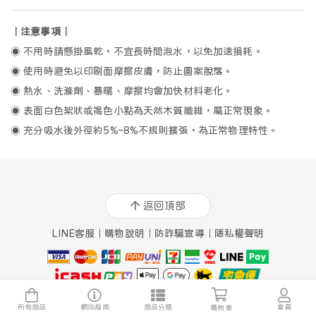
🥣
🧼
備料小助手
清潔小幫手
｜注意事項｜
◉ 不用時請懸掛風乾，不宜長時間泡水，以免加速損耗。
◉ 使用時避免以印刷面摩擦皮膚，防止圖案脫落。
🍶
🍽️
🥢
🍱
🍵
◉ 熱水、洗滌劑、暴曬、摩擦均會加快材料老化。
◉ 表面白色絮狀或褐色小點為天然木質纖維，屬正常現象。
杯/瓶/壺
碗/盤/盒
筷/匙/叉
環保隨行
氛圍小物
◉ 充分吸水後外徑約5%–8%不規則擴張，為正常物理特性。
關於我們
所有商品
商品分類
購物說明
七天鑑賞期
🫕
🧽
🪵
🥤
🍴
返回頂部
琺瑯
木漿棉
木器
矽膠
金屬
琺瑯須知
常見Q&A
防詐騙宣導
隱私權聲明
實體門市
🥃
🧶
☕️
🪄
LINE客服
｜
購物說明
｜
防詐騙宣導
｜
隱私權聲明
玻璃
布藝
陶瓷
複合
Facebook
Instagram
YouTube
LINE客服
訂單查詢
俸新國際數位行銷有限公司 / 91073023
所有商品
網站指南
商品分類
會員
購物車