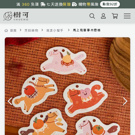
滿 
360
 免運 
七天退換
保證
購物
零
風險
點我92折
周末
優惠
中
1~3天
到貨
馬上有喜事木漿棉
首頁
烹飪器物
清潔小幫手