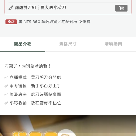
貓貓雙刀組┊買大送小菜刀
滿 NT$ 360 超商取貨／宅配到府 免運費
全店
商品介紹
規格尺寸
購物指南
刀鈍了，先別急著換新！
✅
六種模式｜菜刀剪刀分開磨
✅
單向後拉｜新手小白好上手
✅
防滑底座｜磨刀時穩貼桌面
✅
小巧收納｜放在廚房不佔位