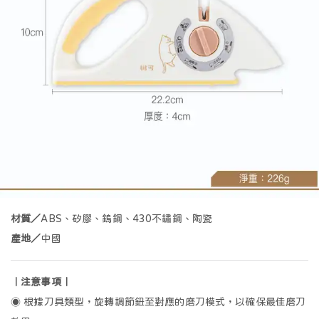
白/米
紅
黃/棕
綠
其它
材質／
ABS、矽膠、鎢鋼、430不鏽鋼、陶瓷
喵
汪
熊
好好食
抱豹
產地／
中國
｜注意事項｜
🍳
🔪
🪏
🧂
🧁
◉ 根據刀具類型，旋轉調節鈕至對應的磨刀模式，以確保最佳磨刀