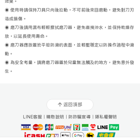
鍋類
刀類
鏟/勺/夾
分儲/保鮮
計量/烘焙
效果。
◉ 使用時請保持刀具只向後拉動，不可前後來回磨動，避免對刀刃
🥣
🧼
造成損傷。
備料小助手
清潔小幫手
◉ 磨刀後請用濕布輕輕擦拭磨刀器，避免直接沖水，並保持乾燥存
放，以延長使用壽命。
◉ 磨刀器應放置於平坦防滑的表面，並輕壓穩定以防操作過程中滑
🍶
🍽️
🥢
🍱
🍵
動。
◉ 為安全考量，請將磨刀器置於兒童無法觸及的地方，避免意外發
杯/瓶/壺
碗/盤/盒
筷/匙/叉
環保隨行
氛圍小物
生。
關於我們
所有商品
商品分類
購物說明
七天鑑賞期
🫕
🧽
🪵
🥤
🍴
返回頂部
琺瑯
木漿棉
木器
矽膠
金屬
琺瑯須知
常見Q&A
防詐騙宣導
隱私權聲明
實體門市
🥃
🧶
☕️
🪄
LINE客服
｜
購物說明
｜
防詐騙宣導
｜
隱私權聲明
玻璃
布藝
陶瓷
複合
Facebook
Instagram
YouTube
LINE客服
訂單查詢