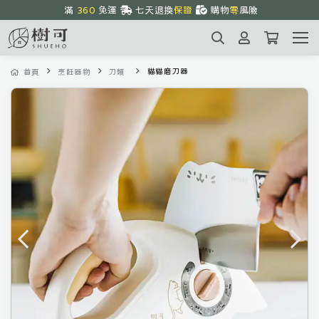
滿 
360
 免運 
七天退換
保證
購物
零
風險
全館
優惠
中
1~3天
到貨
貓貓磨刀器
首頁
烹飪器物
刀類