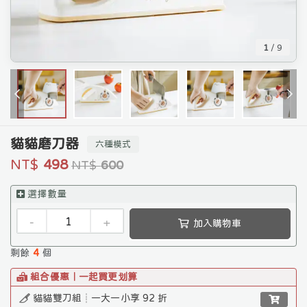
1
/
9
貓貓磨刀器
六種模式
NT$
498
NT$
600
選擇數量
-
+
加入購物車
剩餘
4
個
組合優惠｜一起買更划算
貓貓雙刀組┊一大一小享 92 折